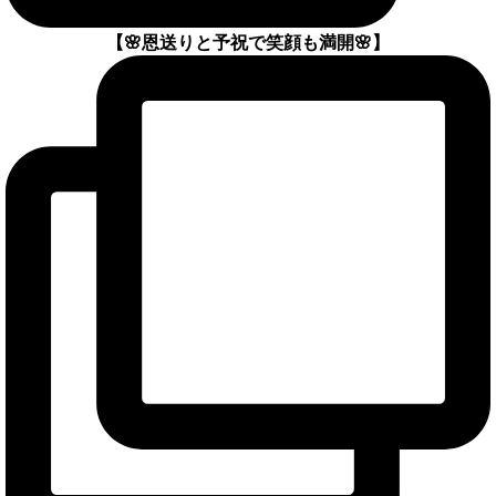
【🌸恩送りと予祝で笑顔も満開🌸】